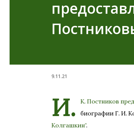
предоставл
Постнико
9.11.21
И.
К. Постников пре
биографии Г. И. 
Колгашкин"
.