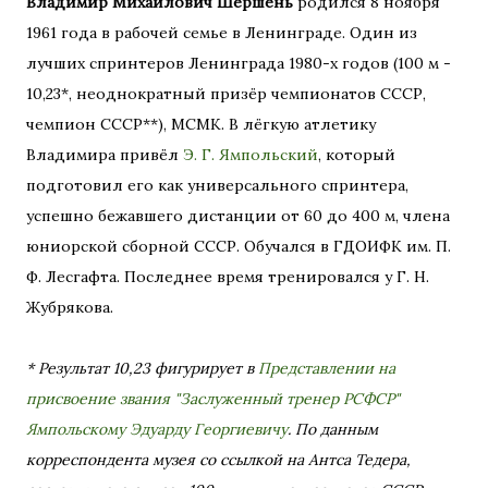
Владимир Михайлович Шершень
родился 8 ноября
1961 года в рабочей семье в Ленинграде. Один из
лучших спринтеров Ленинграда 1980-х годов (100 м -
10,23*, неоднократный призёр чемпионатов СССР,
чемпион СССР**), МСМК. В лёгкую атлетику
Владимира привёл
Э. Г. Ямпольский
, который
подготовил его как универсального спринтера,
успешно бежавшего дистанции от 60 до 400 м, члена
юниорской сборной СССР. Обучался в ГДОИФК им. П.
Ф. Лесгафта. Последнее время тренировался у Г. Н.
Жубрякова.
* Результат 10,23 фигурирует в
Представлении на
присвоение звания "Заслуженный тренер РСФСР"
Ямпольскому Эдуарду Георгиевичу
. По данным
корреспондента музея со ссылкой на Антса Тедера,