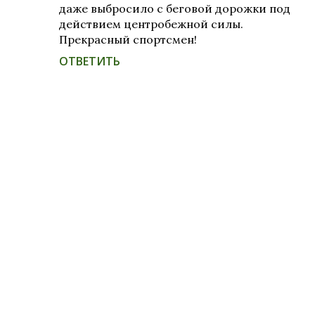
даже выбросило с беговой дорожки под
действием центробежной силы.
Прекрасный спортсмен!
ОТВЕТИТЬ
О
т
п