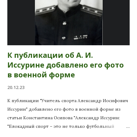
председатель Комитета по физической культуре и
спорту Шантырь А. И. принял участие в награждении
вице-президента СФЛАСпб Куликова В. Я. почётным
знаком «За заслуги в развитии олимпийского
движения в России». Источник: "Заслуги Владимира
Куликова отмечены наградой" . Несколько позже в
К публикации об А. И.
Администрации Петродворцового района состоялось
Иссурине добавлено его фото
рабочее совещание, в результате которого трене...
в военной форме
20.12.23
К публикации "Учитель спорта Александр Иосифович
Иссурин" добавлено его фото в военной форме из
статьи Константина Осипова "Александр Иссурин:
"Блокадный спорт – это не только футбольный
матч»"" от 19 декабря 2023 .