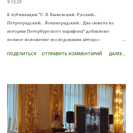
9.12.23
Ленинграде была создана первая в СССР Коллегия
судей по лёгкой атлетике, одним из её 15-ти
К публикации "С. В. Выжевский. Русский...
действительных членов являлся Сергей Сергеевич
Петроградский... Ленинградский... Два сюжета из
Утехин - блестящий организатор спорта, автор
истории Петербургского марафона" добавлено
первой в СССР книги о технике и методике лёгкой
полное изложение исследования автора с
атлетики....
иллюстрациями.
ПОДЕЛИТЬСЯ
ОТПРАВИТЬ КОММЕНТАРИЙ
ДАЛЕЕ...