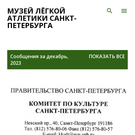
К основному контенту
МУЗЕЙ ЛЁГКОЙ
АТЛЕТИКИ САНКТ-
ПЕТЕРБУРГА
С
Сообщения за декабрь,
ПОКАЗАТЬ ВСЕ
о
2023
о
б
щ
е
н
и
я