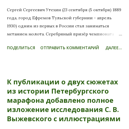
Сергей Сергеевич Утехин (23 сентября (5 октября) 1889
года, город Ефремов Тульской губернии - апрель
1930) одним из первых в России стал заниматься
метанием молота. Серебряный призёр чемпионата
России по лёгкой атлетике 1916 года в метании
ПОДЕЛИТЬСЯ
ОТПРАВИТЬ КОММЕНТАРИЙ
ДАЛЕЕ...
молота ("Спорт", Петроград) - 27,09 м. Первый тренер
секции лёгкой атлетики в обществе "Динамо"
(Ленинград). Среди его учеников - Роберт Люлько.
Много лет преподавал в институте им. П. Ф. Лесгафта.
К публикации о двух сюжетах
С 1925-го был первым преподавателем
из истории Петербургского
факультативной дисциплины "Тяжёлая атлетика" в
марафона добавлено полное
этом институте. Автор книг "Основы лёгкой
атлетики", "Лёгкая атлетика. Техника всех
изложение исследования С. В.
легкоатлетических упражнений". Иллюстрировал эти
Выжевского с иллюстрациями
книги своими рисунками. Изданы в 1928-м. В 1927-м в