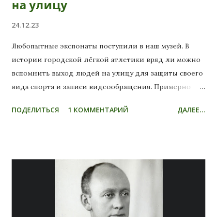
на улицу
24.12.23
Любопытные экспонаты поступили в наш музей. В
истории городской лёгкой атлетики вряд ли можно
вспомнить выход людей на улицу для защиты своего
вида спорта и записи видеообращения. Примерно
неделю тому назад циркулировала информация о
ПОДЕЛИТЬСЯ
1 КОММЕНТАРИЙ
ДАЛЕЕ...
том, что в ГБУ СШ "Манеж" отчислено более 200
занимающихся лёгкой атлетикой и вынужденно
уволилась "по собственному желанию"
высококвалифицированный тренер Светлана
Юрьевна Попова. Судя по видеообращению, это была
правдивая информация. Верните тренера! Источник:
МЫ ЛОМОНОСОВЦЫ . Примерно в это же время в
филиале Государственного музея спорта