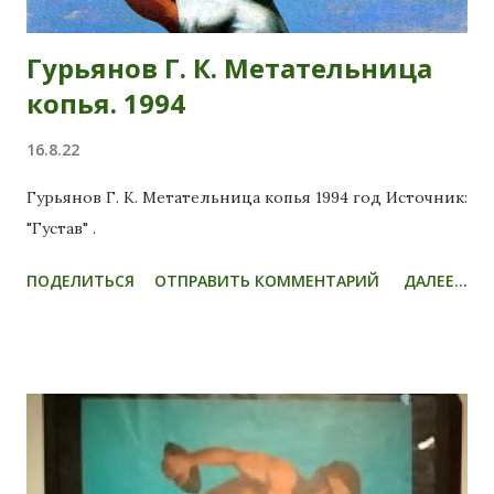
тренировал Виктора Ращупкина – чемпиона Игр ХХII
Олимпиады (Москва, 1980 г.) в метании диска. ЮНОШИ
Гурьянов Г. К. Метательница
С МОЛОТОМ Ленинградец, житель блокадного
копья. 1994
города, воспитанник школы Алексеева 16-летний
Юра Фё...
16.8.22
Гурьянов Г. К. Метательница копья 1994 год Источник:
"Густав" .
ПОДЕЛИТЬСЯ
ОТПРАВИТЬ КОММЕНТАРИЙ
ДАЛЕЕ...