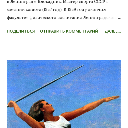
в Ленинграде. Блокадник. Мастер спорта СССР в
метании молота (1957 год). В 1959 году окончил
факультет физического воспитания Ленинградского
государственного педагогического института им. А. И.
ПОДЕЛИТЬСЯ
ОТПРАВИТЬ КОММЕНТАРИЙ
ДАЛЕЕ...
Герцена. Работал учителем физкультуры школы № 137,
преподавателем в Ленинградском горном институте
им. Г. В. Плеханова, в Ленинградском институте
авиационного приборостроения, тренером
"Буревестника", ШВСМ, сборной Ленинграда и СССР.
Подготовил олимпийского чемпиона в метании
диска на Олимпиаде-80 в Москве Виктора Ращупкина
и бронзового призёра в метании молота на
Олимпиаде-92 в Барселоне Игоря Никулина.
Заслуженный тренер СССР. Скончался Юрий
Павлович 3 марта 2012 года в Санкт-Петербурге. ДИСК
НАД ЛУЖНИКАМИ Юрий Павлович ФЁДОРОВ