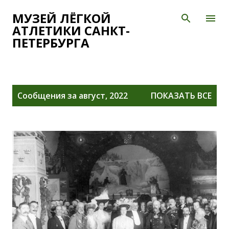
К основному контенту
МУЗЕЙ ЛЁГКОЙ
АТЛЕТИКИ САНКТ-
ПЕТЕРБУРГА
С
Сообщения за август, 2022
ПОКАЗАТЬ ВСЕ
о
о
б
щ
е
н
и
я