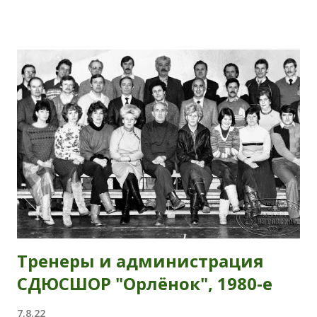
километров между Пушкином и Санкт-Петербургом?
Г-н Павлов задаётся вопросом: "Как сохранить
традиции легендарного Петербургского пробега и
при этом сделать его одним из самых современных и
прорывных?" Независимо от того, что он ответит на
этот вопрос на пресс-конференции завтра 10 августа,
сведения об исторической традиции пробега
согласуются с физической географией. Расстояние
первого пробега в 1912 году было 28 вёрст, а,
например, в 1945 году - 30 км (см. "20-й юбилейный
пробег г. Пушкин - Ленинград на приз газеты
"Ленинградская правда", 1945" ).
Тренеры и администрация
СДЮСШОР "Орлёнок", 1980-е
7.8.22