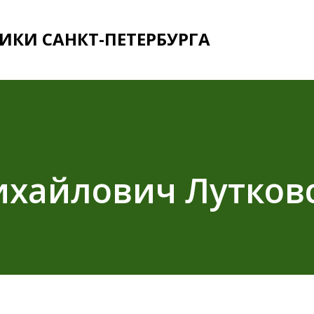
К основному контенту
ИКИ САНКТ-ПЕТЕРБУРГА
ихайлович Лутков