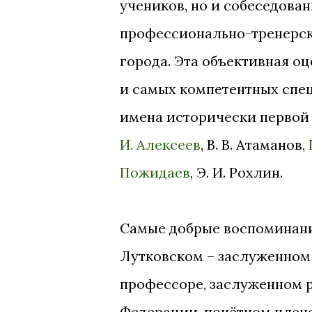
учеников, но и собеседова
профессионально-тренерск
города. Эта объективная о
и самых компетентных спец
имена исторически первой 
И. Алексеев
, В. В. Атаманов,
Пожидаев
, Э. И. Рохлин.
Самые добрые воспоминани
Лутковском – заслуженном 
профессоре, заслуженном 
Федерации, почётном член