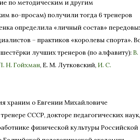
ние по методическим и другим
им во-просам) получили тогда 6 тренеров
ценка определила «личный состав» передовы
иалистов – практиков «королевы спорта». В
шестёрки лучших тренеров (по алфавиту):
В.
П. Н. Гойхман
, Е. М. Лутковский,
И. С.
я храним о Евгении Михайловиче
тренере СССР, докторе педагогических наук
работнике физической культуры Российской
е Балтийской педагогической академии,