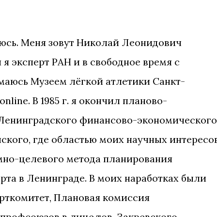
юсь. Меня зовут Николай Леонидович
 я эксперт РАН и в свободное время с
имаюсь Музеем лёгкой атлетики Санкт-
line. В 1985 г. я окончил планово-
Ленинградского финансово-экономического
енского, где областью моих научных интересо
но-целевого метода планирования
рта в Ленинграде. В моих наработках были
рткомитет, Плановая комиссия
рофсоюзов в лице тов. Закревского,