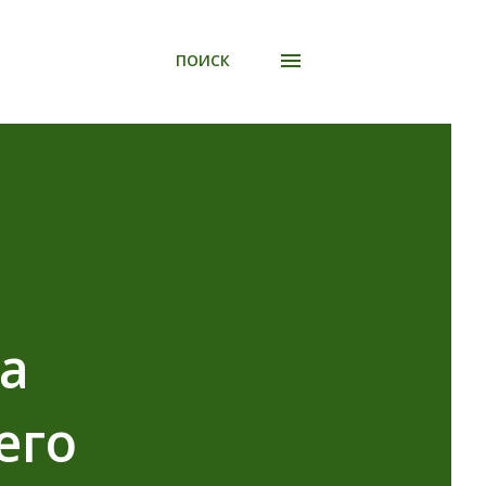
ПОИСК
га
его