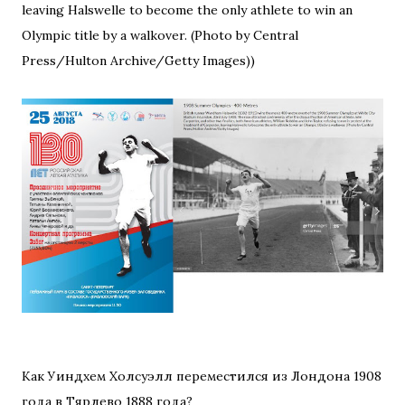
leaving Halswelle to become the only athlete to win an
Olympic title by a walkover. (Photo by Central
Press/Hulton Archive/Getty Images))
Как Уиндхем Холсуэлл переместился из Лондона 1908
года в Тярлево 1888 года?