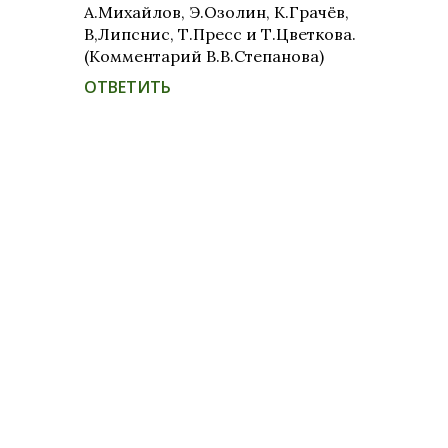
А.Михайлов, Э.Озолин, К.Грачёв,
В,Липснис, Т.Пресс и Т.Цветкова.
(Комментарий В.В.Степанова)
ОТВЕТИТЬ
О
т
п