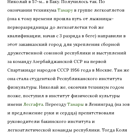
Николай в 57-м... в Баку. Получилось так. По
окончании техникума
Тамару
в группе легкоатлетов
(она к тому времени прошла путь от лыжницы-
перворазрядницы до легкоатлетки той же
квалификации, начав с 3 разряда в беге) направили в
этот закавказский город для укрепления сборной
дружественной союзной республики и выступлений
за команду Азербайджанской ССР на первой
Спартакиаде народов СССР 1956 года в Москве. Там же
она стала студенткой Республиканского института
физкультуры. Николай же, окончив техникум годом
позже, поступил в институт физической культуры
имени
Лесгафта
. Переезду
Тамары
в Ленинград (на зов
и предложение руки и сердца) препятствовали
руководители бакинского института и
легкоатлетической команды республики. Тогда Коля