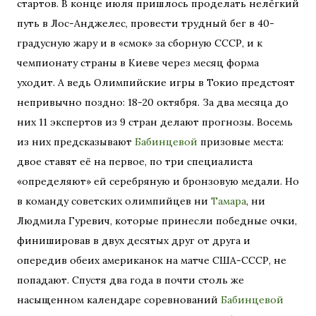
стартов. В конце июля пришлось проделать нелёгкий
путь в Лос-Анджелес, провести трудный бег в 40-
градусную жару и в «смок» за сборную СССР, и к
чемпионату страны в Киеве через месяц форма
уходит. А ведь Олимпийские игры в Токио предстоят
непривычно поздно: 18-20 октября. За два месяца до
них 11 экспертов из 9 стран делают прогнозы. Восемь
из них предсказывают
Бабинцевой
призовые места:
двое ставят её на первое, по три специалиста
«определяют» ей серебряную и бронзовую медали. Но
в команду советских олимпийцев ни
Тамара
, ни
Людмила Гуревич, которые принесли победные очки,
финишировав в двух десятых друг от друга и
опередив обеих американок на матче США-СССР, не
попадают. Спустя два года в почти столь же
насыщенном календаре соревнований
Бабинцевой