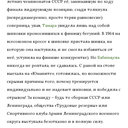
летних чемпионатов СССР её, занимавшую по ходу
финала лидирующую позицию, сзади толкнула
(непреднамеренно, просто теряя равновесие)
соперница, упав,
Тамара
увидела лишь над собой
шиповки проносившихся к финишу бегуний. В 1964 на
всесоюзном кроссе к шиповке пристала шишка, на
которую она наступила, и не смогла избавиться от
неё, уступила на финише конкурентке). Но
Бабинцева
никогда не роптала, не сдавалась. С раной на стопе
выехала на «Юманите», готовилась, по возможности
скрывая причины того, почему тренируется
индивидуально и не надевает шиповки, и победила с
отрывом! За команду – будь то сборная СССР или
Ленинграда, общества «Трудовые резервы» или
Спортивного клуба Армии Ленинградского военного
округа выступала безотказно и в полную силу.