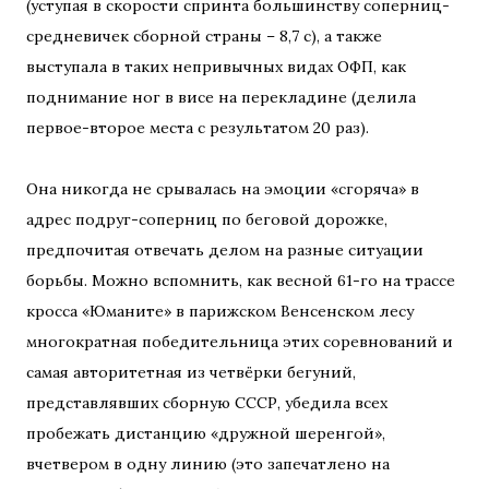
(уступая в скорости спринта большинству соперниц-
средневичек сборной страны – 8,7 с), а также
выступала в таких непривычных видах ОФП, как
поднимание ног в висе на перекладине (делила
первое-второе места с результатом 20 раз).
Она никогда не срывалась на эмоции «сгоряча» в
адрес подруг-соперниц по беговой дорожке,
предпочитая отвечать делом на разные ситуации
борьбы. Можно вспомнить, как весной 61-го на трассе
кросса «Юманите» в парижском Венсенском лесу
многократная победительница этих соревнований и
самая авторитетная из четвёрки бегуний,
представлявших сборную СССР, убедила всех
пробежать дистанцию «дружной шеренгой»,
вчетвером в одну линию (это запечатлено на