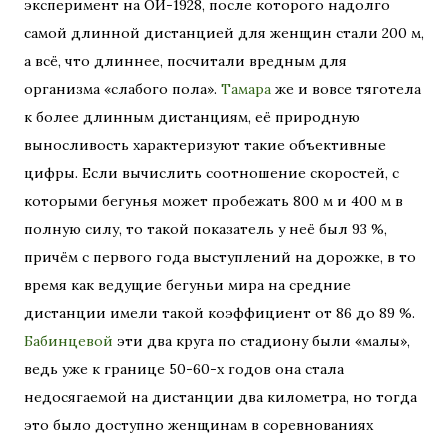
эксперимент на ОИ-1928, после которого надолго
самой длинной дистанцией для женщин стали 200 м,
а всё, что длиннее, посчитали вредным для
организма «слабого пола».
Тамара
же и вовсе тяготела
к более длинным дистанциям, её природную
выносливость характеризуют такие объективные
цифры. Если вычислить соотношение скоростей, с
которыми бегунья может пробежать 800 м и 400 м в
полную силу, то такой показатель у неё был 93 %,
причём с первого года выступлений на дорожке, в то
время как ведущие бегуньи мира на средние
дистанции имели такой коэффициент от 86 до 89 %.
Бабинцевой
эти два круга по стадиону были «малы»,
ведь уже к границе 50-60-х годов она стала
недосягаемой на дистанции два километра, но тогда
это было доступно женщинам в соревнованиях