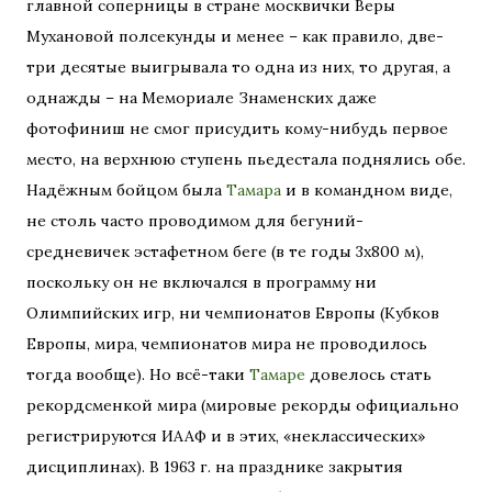
главной соперницы в стране москвички Веры
Мухановой полсекунды и менее – как правило, две-
три десятые выигрывала то одна из них, то другая, а
однажды – на Мемориале Знаменских даже
фотофиниш не смог присудить кому-нибудь первое
место, на верхнюю ступень пьедестала поднялись обе.
Надёжным бойцом была
Тамара
и в командном виде,
не столь часто проводимом для бегуний-
средневичек эстафетном беге (в те годы 3х800 м),
поскольку он не включался в программу ни
Олимпийских игр, ни чемпионатов Европы (Кубков
Европы, мира, чемпионатов мира не проводилось
тогда вообще). Но всё-таки
Тамаре
довелось стать
рекордсменкой мира (мировые рекорды официально
регистрируются ИААФ и в этих, «неклассических»
дисциплинах). В 1963 г. на празднике закрытия