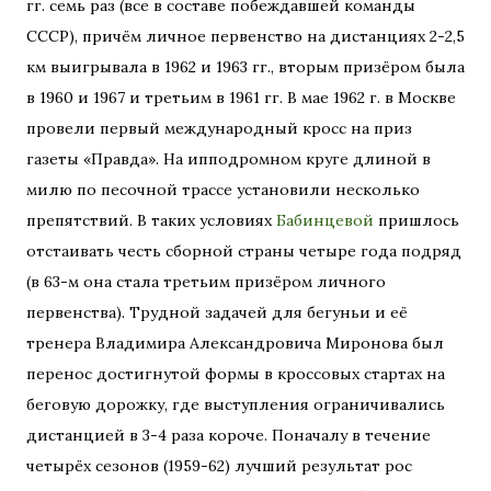
гг. семь раз (все в составе побеждавшей команды
СССР), причём личное первенство на дистанциях 2-2,5
км выигрывала в 1962 и 1963 гг., вторым призёром была
в 1960 и 1967 и третьим в 1961 гг. В мае 1962 г. в Москве
провели первый международный кросс на приз
газеты «Правда». На ипподромном круге длиной в
милю по песочной трассе установили несколько
препятствий. В таких условиях
Бабинцевой
пришлось
отстаивать честь сборной страны четыре года подряд
(в 63-м она стала третьим призёром личного
первенства). Трудной задачей для бегуньи и её
тренера Владимира Александровича Миронова был
перенос достигнутой формы в кроссовых стартах на
беговую дорожку, где выступления ограничивались
дистанцией в 3-4 раза короче. Поначалу в течение
четырёх сезонов (1959-62) лучший результат рос