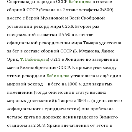
Спартакиады народов СССР
Бабинцева
в составе
сборной СССР (бежала на 2 этапе эстафеты 3х800)
вместе с Верой Мухановой и Зоей Скобцовой
установили рекорд мира 6.25,6. Второй раз
специальной плакетки ИААФ в качестве
официальной рекордсменки мира Тамара удостоена
за бег в составе сборной СССР (В. Муханова, Лайне
Эрик,
Т. Бабинцева
) 6.21,3 в Лондоне по завершении
матча Великобритания-СССР. В промежутке между
этими рекордами
Бабинцева
установила и ещё один
мировой рекорд – в беге на 1000 м для закрытых
помещений (тогда они носили статус высших
мировых достижений): 1 апреля 1964 г. (в день своего
«официального» тридцатилетия) она пробежала
четыре круга по дорожке ленинградского Зимнего
стадиона за 2.50,8. Яркие впечатления от этого и