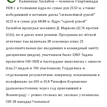
Калиникас Хаспабов — чемпион Спартакиады
1928 г. в толкании ядра по сумме рук 23,53 м, а также
победивший в метании диска "сильнейшей рукой"
41,23 и в сумме рук 68,88 м. Ядро "одной рукой"
Хаспабов проиграл москвичу Д. Маркову (12,76 против
12,61), но в диске взял реванш. Программа по лёгкой
атлетике там включала 38 основных плюс 25
дополнительных (не входивших в командный зачёт)
дисциплин (видов), участников было 1280! Задача
превзойти ОИ-1928 в Амстердаме выполнена с запасом
(там 27 видов и 706 участников). Гордились и
отдельными результатами, например, показанными в
полуфинале на 100 м 10,8 Тимофея Корниенко
(дальневосточник, через год приехавший в
Ленинград) — ровно столько же, сколько у чемпиона
ОИ-28 канадца Уильямса!