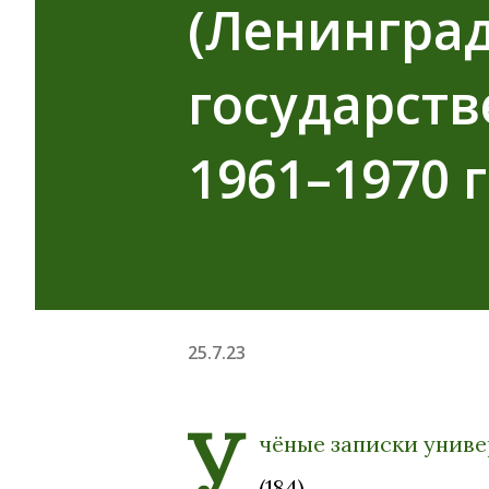
(Ленингра
государств
1961–1970 
25.7.23
У
чёные записки унив
(184).