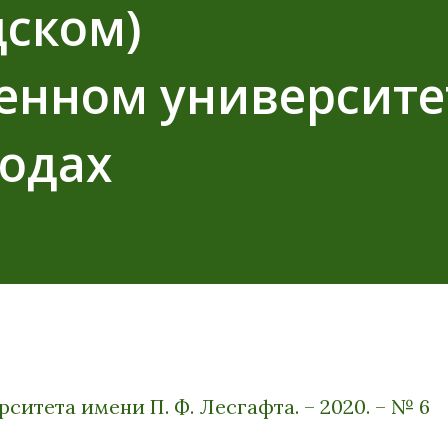
дском)
енном университе
годах
ерситета имени
П. Ф. Лесгафта
. – 2020. – № 6