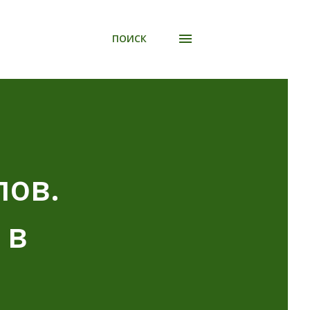
ПОИСК
лов.
 в