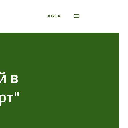
ПОИСК
й в
рт"