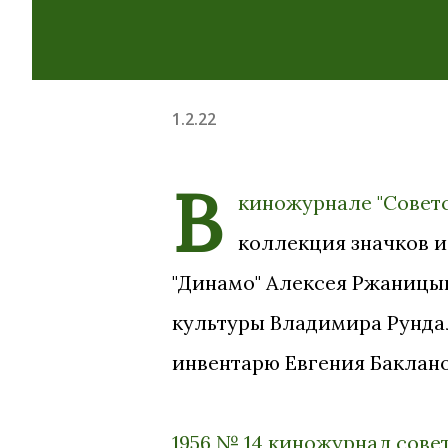
1.2.22
В
киножурнале "Советс
коллекция значков и
"Динамо" Алексея Ржаницын
культуры Владимира Рунда
инвентарю Евгения Баклано
1956 № 14 киножурнал сове